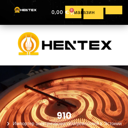
0
0,00
€
магазин
910
Импортер электрических обогревателей в Эстонии