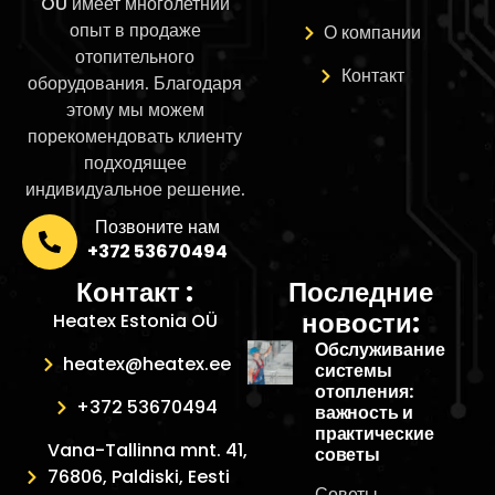
OÜ имеет многолетний
опыт в продаже
О компании
отопительного
Контакт
оборудования. Благодаря
этому мы можем
порекомендовать клиенту
подходящее
индивидуальное решение.
Позвоните нам
+372 53670494
Контакт :
Последние
новости:
Heatex Estonia OÜ
Обслуживание
heatex@heatex.ee
системы
отопления:
+372 53670494
важность и
практические
Vana-Tallinna mnt. 41,
советы
76806, Paldiski, Eesti
Советы