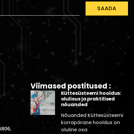
SAADA
Viimased postitused :
Küttesüsteemi hooldus:
olulisus ja praktilised
nõuanded
Nõuanded Küttesüsteemi
korrapärane hooldus on
6806,
oluline osa