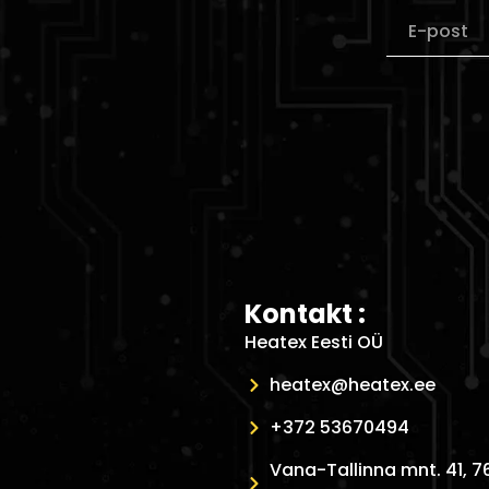
Kontakt :
Heatex Eesti OÜ
heatex@heatex.ee
+372 53670494
Vana-Tallinna mnt. 41, 7