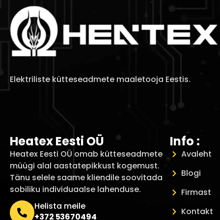
Elektriliste kütteseadmete maaletooja Eestis.
Heatex Eesti OÜ
Info :
Heatex Eesti OÜ omab kütteseadmete
Avaleht
müügi alal aastatepikkust kogemust.
Blogi
Tänu selele saame kliendile soovitada
sobiliku individuaalse lahenduse.
Firmast
Helista meile
Kontakt
+372 53670494