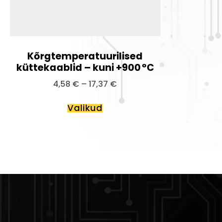
Kõrgtemperatuurilised
küttekaablid – kuni +900 °C
4,58
€
–
17,37
€
Valikud