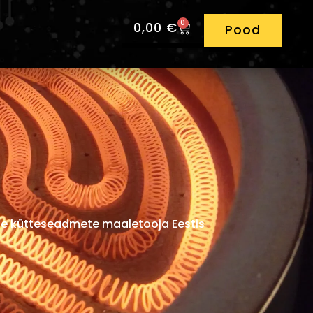
0
0,00
€
Pood
iste kütteseadmete maaletooja Eestis